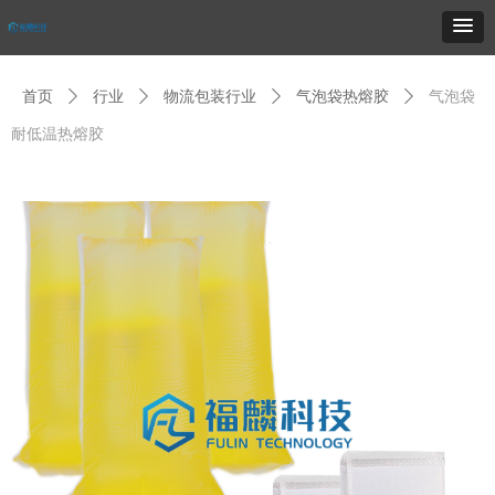
首页
ꄲ
行业
ꄲ
物流包装行业
ꄲ
气泡袋热熔胶
ꄲ
气泡袋
耐低温热熔胶