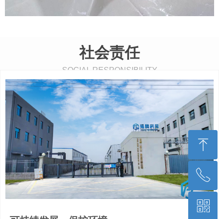
社会责任
SOCIAL RESPONSIBILITY
ꁸ
ꂅ
回到顶部
ꀥ
15822411071