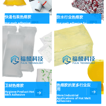
快递包装热熔胶
防水行业热熔胶
Hot melt adhesive for
Hot melt adhesive for
express packaging
waterproofing industry
热熔胶的更多行业应
卫材热熔胶
用
Hygiene Product Hot
Melt Adhesive
More Industrial
Applications of Hot Melt
Adhesives